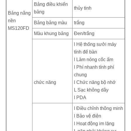
Bảng điều khiển
thủy tinh
bảng
Bảng nâng
nền
Bảng bảng màu
trắng
MS120FD
Màu khung bảng
Đen/trắng
l Hệ thống sưởi máy
tính để bàn
l Làm nóng cốc ấm
l Phí nhanh tính phí
chung
chức năng
l Chức năng bộ nhớ
L Sạc không dây
l PDA
l Điều chỉnh thông minh
l Bảo vệ điện
l Hoạt động im lặng