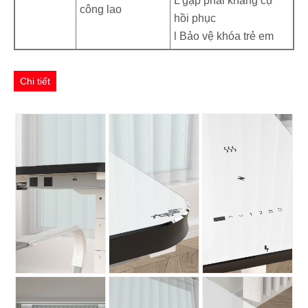
L gặp phải kháng cự
công lao
hồi phục
l Bảo vệ khóa trẻ em
Chi tiết