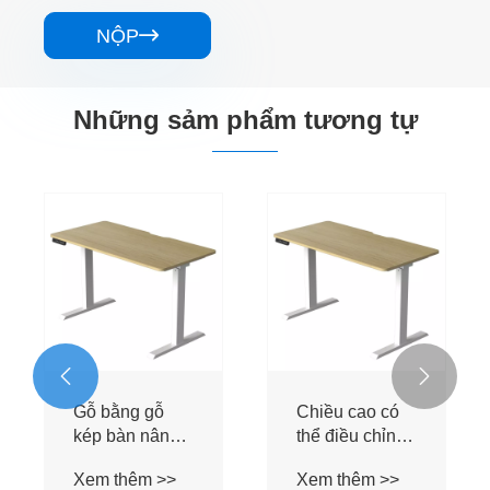
NỘP

Những sảm phẩm tương tự
Bảng hạt đơn
Bảng hạt kép
Bả
động cơ đơn
động cơ kép
mà
bàn nâng
nâ
Xem thêm >>
Xem thêm >>
Xe
đi

